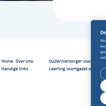
De
We 
bez
gep
web
Home
Over ons
Ouder/verzorger voortgezet 
Handige links
Leerling voortgezet onderwi