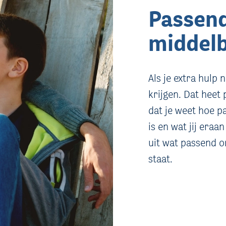
Passend
middelb
Als je extra hulp 
krijgen. Dat heet
dat je weet hoe p
is en wat jij eraan
uit wat passend o
staat.