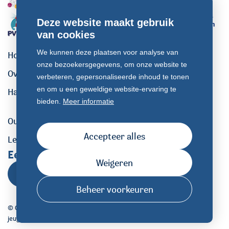
Deze website maakt gebruik
van cookies
We kunnen deze plaatsen voor analyse van
Home
onze bezoekersgegevens, om onze website te
Over ons
verbeteren, gepersonaliseerde inhoud te tonen
en om u een geweldige website-ervaring te
Handige links
bieden.
Meer informatie
Ouder/verzorger voortgezet onderwijs
Accepteer alles
Leerling voortgezet onderwijs
Een vraag stellen?
Weigeren
Contact
Beheer voorkeuren
© Copyright 2026 Zeeland ouder- en
Cookiemelding
jeugdsteunpunt
Privacy